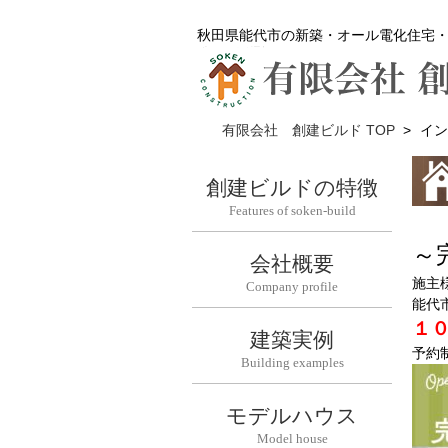
秋田県能代市の新築・オール電化住宅
有限会社 創建ビルド TOP
>
イン
創建ビルドの特徴
Features of soken-build
～
会社概要
施主
Company profile
能代
１
建築実例
予約
Building examples
モデルハウス
Model house